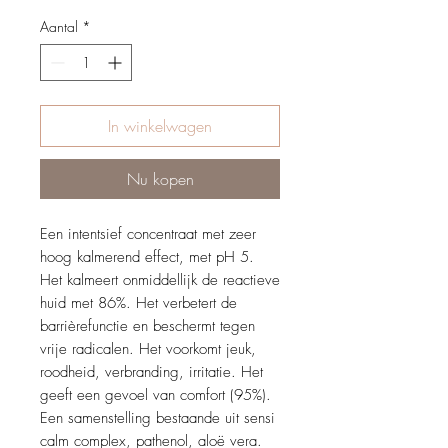
Aantal
*
In winkelwagen
Nu kopen
Een intentsief concentraat met zeer
hoog kalmerend effect, met pH 5.
Het kalmeert onmiddellijk de reactieve
huid met 86%. Het verbetert de
barrièrefunctie en beschermt tegen
vrije radicalen. Het voorkomt jeuk,
roodheid, verbranding, irritatie. Het
geeft een gevoel van comfort (95%).
Een samenstelling bestaande uit sensi
calm complex, pathenol, aloë vera.