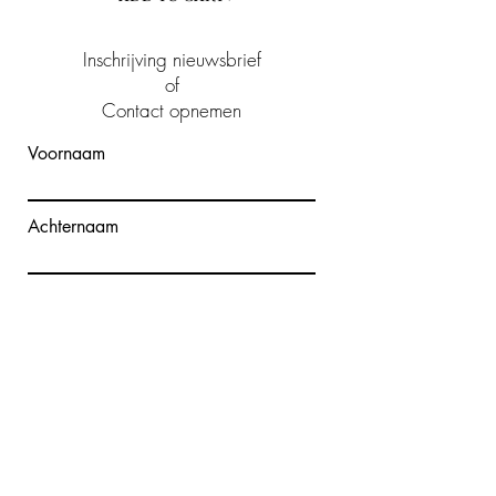
Inschrijving nieuwsbrief
of
Contact opnemen
Voornaam
Achternaam
E-mailadres
Bericht schrijven
Verzenden