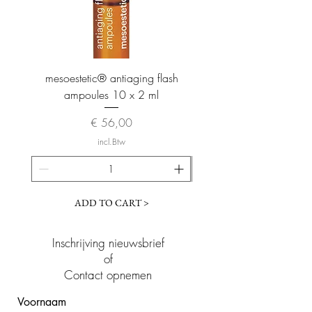
mesoestetic® antiaging flash
mesoestetic® proteogl
ampoules 10 x 2 ml
Prijs
€ 56,00
incl.Btw
ADD TO CART >
Inschrijving nieuwsbrief
of
Contact opnemen
Voornaam