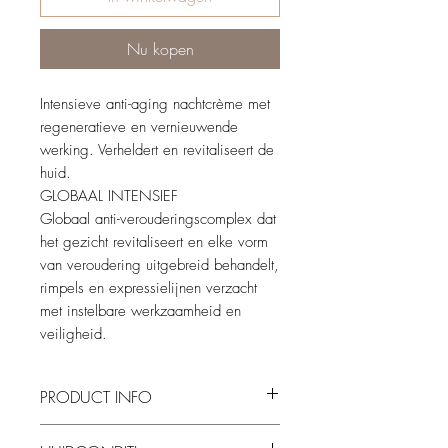
Nu kopen
Intensieve anti-aging nachtcrème met
regeneratieve en vernieuwende
werking. Verheldert en revitaliseert de
huid.
GLOBAAL INTENSIEF
Globaal anti-verouderingscomplex dat
het gezicht revitaliseert en elke vorm
van veroudering uitgebreid behandelt,
rimpels en expressielijnen verzacht
met instelbare werkzaamheid en
veiligheid.
PRODUCT INFO
Water, Glycerin, Lactococcus Ferment