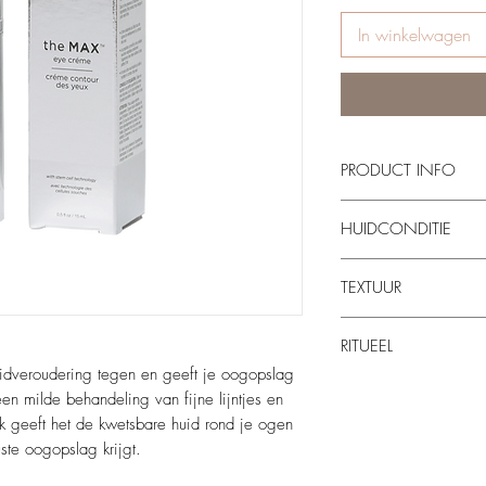
In winkelwagen
PRODUCT INFO
Plantencelextracten
HUIDCONDITIE
edelreiss-extracten
tegengaan en de hu
Huidtype:
Geschikt voo
Ingekapseld hyalur
TEXTUUR
huidveroudering, wallen
dat lijntjes en rimp
ware gladstrijkt.
Textuur:
Romig.
RITUEEL
Sheaboter: een nat
helpt de droge, kw
dveroudering tegen en geeft je oogopslag
Geur:
Een aromatische
Breng zowel 's ochtend
en milde behandeling van fijne lijntjes en
hoeveelheid aan op de
 geeft het de kwetsbare huid rond je ogen
niet te dicht op het oog
ste oogopslag krijgt.