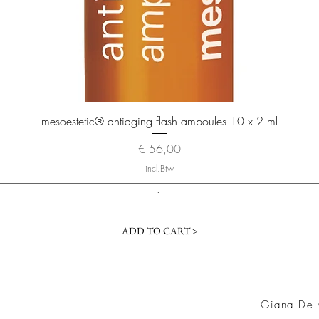
Snel overzicht
mesoestetic® antiaging flash ampoules 10 x 2 ml
Prijs
€ 56,00
incl.Btw
ADD TO CART >
Giana De 