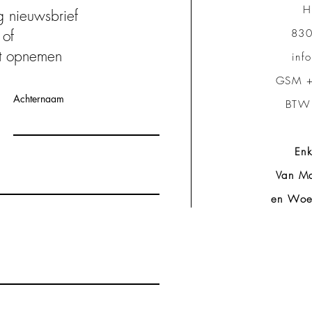
H
ng nieuwsbrief
of
830
t opnemen
inf
GSM +
Achternaam
BTW
Enk
Van Ma
en Woe