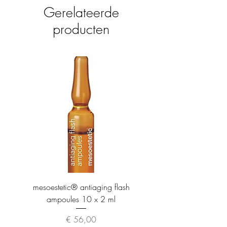
Gerelateerde
producten
mesoestetic® antiaging flash
mesoestetic® proteogl
ampoules 10 x 2 ml
Prijs
€ 56,00