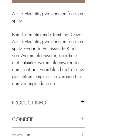
Azure Hydrating watermelon face tan
spritz
Bereik een Stralende Teint met Onze
Azure Hydrating watermelon face tan
spritz Ervaar de Verfrissende Kracht
van Watermeloenwater, doordrenkt
met natuurlijk watermeloenwater dat
een schat aan voordelen biedt die uw
gezichtsbruiningsroutine verandert in
een verjongende oase.
PRODUCT INFO
CONDITIE
100ml
Aqua (Water, Eau), Dihydroxyacetone,
geschikt voor iedere huid type
Glycerin, Niacinamide (Vitamin B3),
TEXTUUR