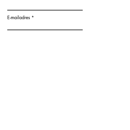
E-mailadres
Bericht schrijven
Verzenden
Giana De Cauwer - Face Fitness
Hoekestraat 82