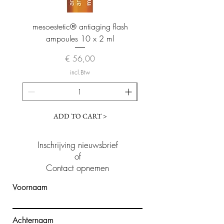
mesoestetic® antiaging flash
mesoestetic® proteogl
ampoules 10 x 2 ml
Prijs
€ 56,00
incl.Btw
ADD TO CART >
Inschrijving nieuwsbrief
of
Contact opnemen
Voornaam
Achternaam