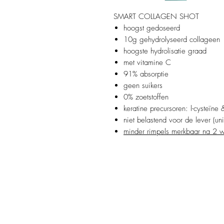
SMART COLLAGEN SHOT
hoogst gedoseerd
10g gehydrolyseerd collageen
hoogste hydrolisatie graad
met vitamine C
91% absorptie
geen suikers
0% zoetstoffen
keratine precursoren: l-cysteïne 
niet belastend voor de lever (uni
minder rimpels merkbaar na 2 