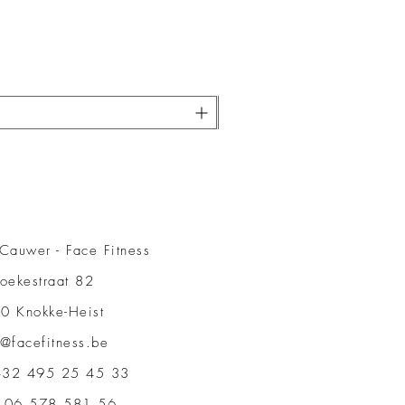
Cauwer - Face Fitness
oekestraat 82
0 Knokke-Heist
o@facefitness.be
32 495 25 45 33
 06 578 581 56