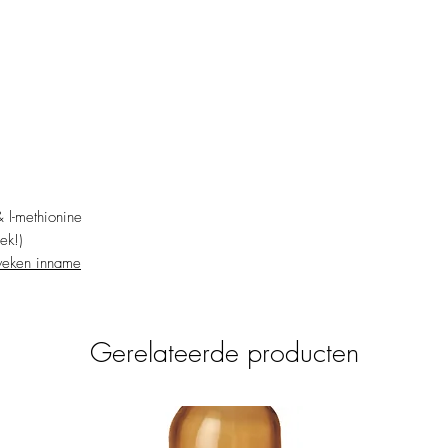
aanbevolen.
& l-methionine
ek!)
weken inname
Gerelateerde producten