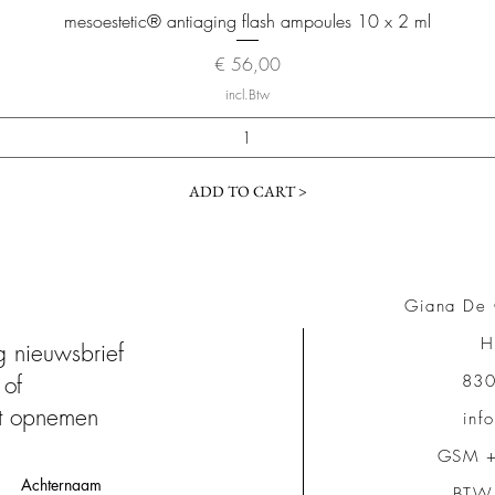
Snel overzicht
mesoestetic® antiaging flash ampoules 10 x 2 ml
Prijs
€ 56,00
incl.Btw
ADD TO CART >
Giana De 
H
ng nieuwsbrief
of
830
t opnemen
inf
GSM +
Achternaam
BTW