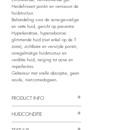
Herdefinieert poriën en vernieuwt de
huidstructuur.
Behandeling voor de acne-gevoelige
en vette huid, gericht op preventie.
Hyperkeratose, hyperseborroe:
glimmende huid (niet enkel op de T-
zone), zichtbare en verwijde poriën,
onregelmatige huidstructuur en
verdikte huid, neiging tot acne en
imperfecties.
Geltextuur met snelle absorptie, geen
residu, niet-comedogeen.
PRODUCT INFO
Combinatie van AHA + BHA + PHA
HUIDCONDITIE
Salicylzuur 2 %: vetoplosbaar:
keratolytisch en comedolytisch, regulatie
Exfoliërende, vernieuwende gel.
van sebum Glycolzuur 10 %:
TEXTUUR