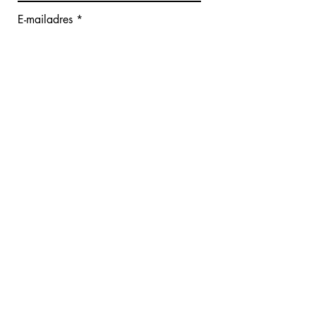
E-mailadres
Bericht schrijven
Verzenden
Giana De Cauwer - Face Fitness
Hoekestraat 82
8300 Knokke-Heist
info@facefitness.be