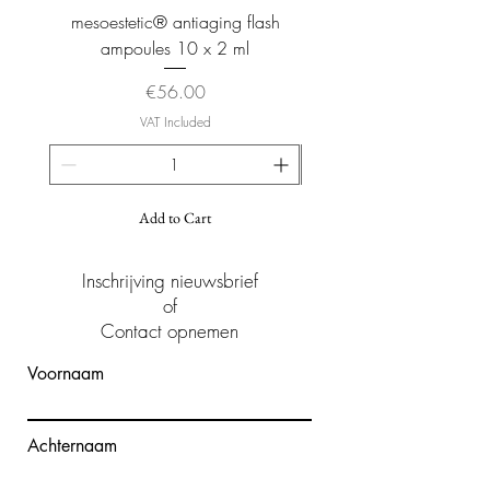
mesoestetic® antiaging flash
mesoestetic® proteogl
ampoules 10 x 2 ml
Price
€56.00
VAT Included
Add to Cart
Inschrijving nieuwsbrief
of
Contact opnemen
Voornaam
Achternaam