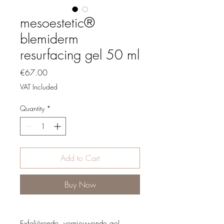
mesoestetic®
blemiderm
resurfacing gel 50 ml
Price
€67.00
VAT Included
Quantity
*
Add to Cart
Buy Now
Exfoliërende, vernieuwende gel.