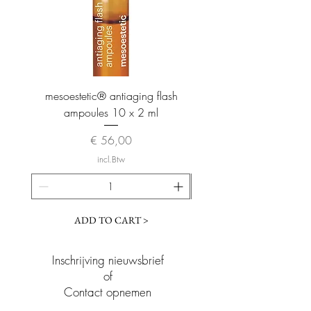
mesoestetic® antiaging flash
mesoestetic® proteogl
ampoules 10 x 2 ml
Prijs
€ 56,00
incl.Btw
ADD TO CART >
Inschrijving nieuwsbrief
of
Contact opnemen