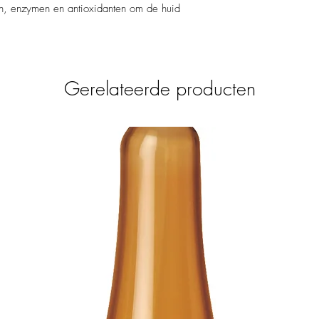
Zachtjes in de huid ma
gestabiliseerde vor
ten, enzymen en antioxidanten om de huid
ogen vermijden. Spoel
penetreert.
Je kunt dit product als 
per week. Of je gebruikt
als derde stap, na je s
Gerelateerde producten
verkrijgen.
Deze poeder kan geme
IMAGE Skincare om het 
te lichten. Gebruik bij
blijven genieten van ee