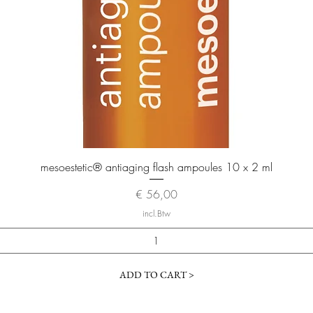
Snel overzicht
mesoestetic® antiaging flash ampoules 10 x 2 ml
Prijs
€ 56,00
incl.Btw
ADD TO CART >