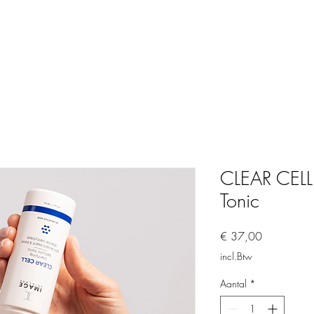
CLEAR CELL -
Tonic
Prijs
€ 37,00
incl.Btw
Aantal
*