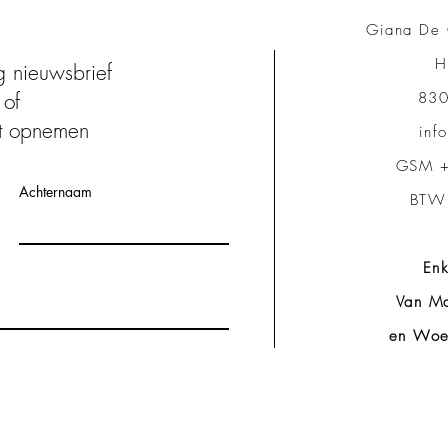
Giana De 
H
ng nieuwsbrief
of
830
t opnemen
inf
GSM +
Achternaam
BTW
Enk
Van Ma
en Woe