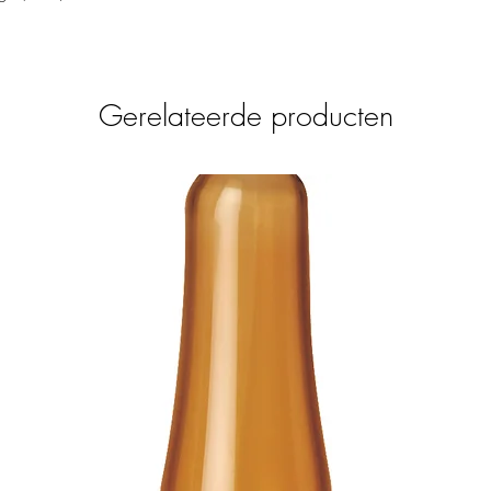
Herhaal indien nodig v
nooit eerder zuren in 
dan eerst even op. Eer
huid goed reageert ku
Tips van de profession
Gerelateerde producten
Bewaar deze cleanser i
verfrissend effect bij e
niet alleen een aangen
kan ook helpen om je hu
vooral op warme dage