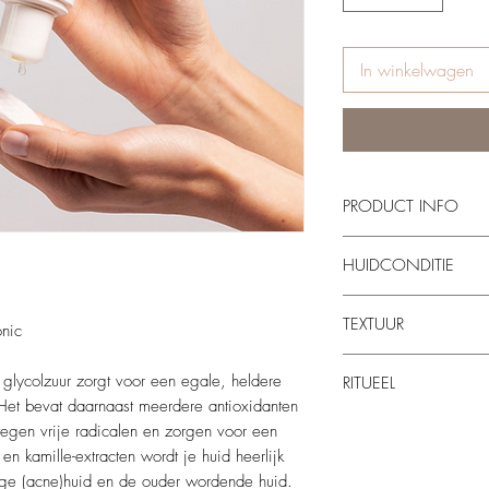
In winkelwagen
PRODUCT INFO
Zuivert de huid en z
HUIDCONDITIE
Verwijdert overmati
Kalmeert de huid
Huidtype: vettige, (ac
TEXTUUR
onic
 glycolzuur zorgt voor een egale, heldere
RITUEEL
 Het bevat daarnaast meerdere antioxidanten
Gebruik & tips
tegen vrije radicalen en zorgen voor een
Doordrenk een gaasje m
en kamille-extracten wordt je huid heerlijk
gereinigd gezicht, als 
ige (acne)huid en de ouder wordende huid.