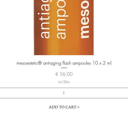
Snel overzicht
mesoestetic® antiaging flash ampoules 10 x 2 ml
Prijs
€ 56,00
incl.Btw
ADD TO CART >