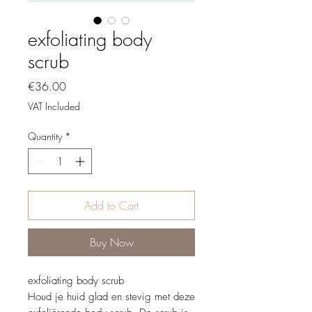
exfoliating body
scrub
Price
€36.00
VAT Included
Quantity
*
Add to Cart
Buy Now
exfoliating body scrub
Houd je huid glad en stevig met deze