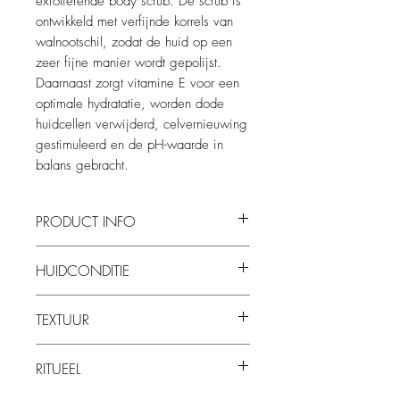
exfoliërende body scrub. De scrub is
ontwikkeld met verfijnde korrels van
walnootschil, zodat de huid op een
zeer fijne manier wordt gepolijst.
Daarnaast zorgt vitamine E voor een
optimale hydratatie, worden dode
huidcellen verwijderd, celvernieuwing
gestimuleerd en de pH-waarde in
balans gebracht.
PRODUCT INFO
Lichaamsscrub
HUIDCONDITIE
Stimuleert celvernieuwing
Verwijdert dode huidcellen
Geschikt voor de meest gevoelige huid.
TEXTUUR
RITUEEL