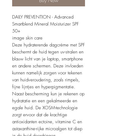
Buy Now
DAILY PREVENTION - Advanced
Smartblend Mineral Moisturizer SPF
50+
image skin care
Deze hydraterende dagcrème met SPF
beschermt de huid tegen uv-stralen en
blauw licht van je laptop, smartphone
en andere schermen. Deze invloeden
kunnen namelijk zorgen voor tekenen
van huidveroudering, zoals rimpels,
fijne lijntjes en hyperpigmentatie.
Naast bescherming kun je rekenen op
hydratatie en een gekalmeerde en
egale huid. De XOSM-technologie
zorgt ervoor dat de krachtige
antioxidanten ectoine, vitamine C en
astaxanthine-rijke microalgen tot diep
in de huid doordringen.